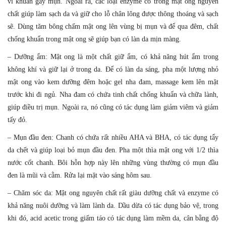
vi khuẩn gây mụn. Ngoài ra, các loại enzyme có trong mật ong nguyên
chất giúp làm sạch da và giữ cho lỗ chân lông được thông thoáng và sạch
sẽ. Dùng tăm bông chấm mật ong lên vùng bị mụn và để qua đêm, chất
chống khuẩn trong mật ong sẽ giúp bạn có làn da mịn màng.
– Dưỡng ẩm: Mật ong là một chất giữ ẩm, có khả năng hút ẩm trong
không khí và giữ lại ở trong da. Để có làn da sáng, pha một lượng nhỏ
mật ong vào kem dưỡng đêm hoặc gel nha đam, massage kem lên mặt
trước khi đi ngủ. Nha đam có chứa tinh chất chống khuẩn và chữa lành,
giúp điều trị mụn. Ngoài ra, nó cũng có tác dụng làm giảm viêm và giảm
tấy đỏ.
– Mụn đầu đen: Chanh có chứa rất nhiều AHA và BHA, có tác dụng tẩy
da chết và giúp loại bỏ mụn đầu đen. Pha một thìa mật ong với 1/2 thìa
nước cốt chanh. Bôi hỗn hợp này lên những vùng thường có mụn đầu
đen là mũi và cằm. Rửa lại mặt vào sáng hôm sau.
– Chăm sóc da: Mật ong nguyên chất rất giàu dưỡng chất và enzyme có
khả năng nuôi dưỡng và làm lành da. Dầu dừa có tác dụng bảo vệ, trong
khi đó, acid acetic trong giấm táo có tác dụng làm mềm da, cân bằng độ