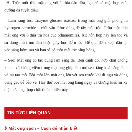
pH. Trộn một thìa mật ong với 1 thìa dầu dừa, bạn sẽ có một hợp chất
dưỡng da tuyệt diệu.
– Làm sáng tóc: Enzyme glucose oxidase trong mật ong giải phóng ra
hydrogen peroxide – chất vẫn được dùng để tẩy màu tóc. Trộn một thìa
mật ong với 6 thìa trà hoa cúc (chamomile). Xịt hỗn hợp này lên tóc và
sử dụng mũ trùm tắm hoặc giấy bọc để ủ tóc. Để qua đêm. Gội đầu lại
vào sáng hôm sau và bạn sẽ có một mái tóc sáng bóng.
– Sẹo: Mật ong có tác dụng làm sáng da. Bên cạnh đó, hợp chất chống
khuẩn và kháng viêm trong mật ong giúp làm mờ sẹo, tăng khả năng lành
và tái tạo mô. Bôi một lớp mật ong lên vết sẹo trước khi đi ngủ và dùng
băng gạc để bảo vệ. Hãy thử bôi mật ong hàng ngày và chứng kiến sự kỳ
diệu của loại hợp chất thiên nhiên này.
TIN TỨC LIÊN QUAN
Mật ong sạch – Cách để nhận biết